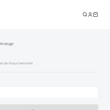
Suche
Anmelden
Warenkor
ahrzeuge
n der Kasse berechnet