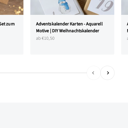
Set zum
Adventskalender Karten - Aquarell
Motive | DIY Weihnachtskalender
Angebot
ab €10,50
Zurück
Vor