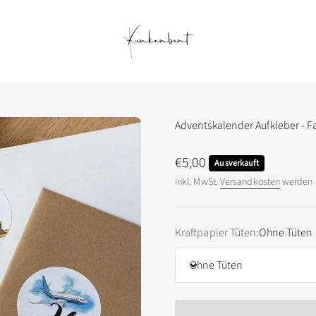
Funkenbunt
Adventskalender Aufkleber - F
Angebot
€5,00
Ausverkauft
inkl. MwSt.
Versandkosten
werden a
Kraftpapier Tüten:
Ohne Tüten
Ohne Tüten