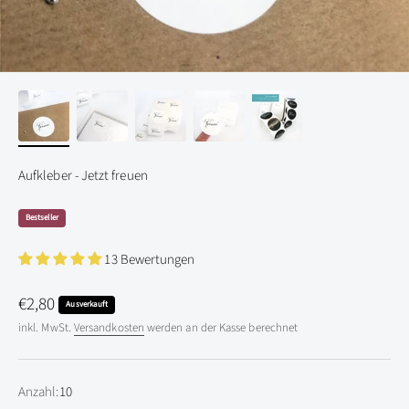
Aufkleber - Jetzt freuen
Bestseller
13 Bewertungen
Angebot
€2,80
Ausverkauft
inkl. MwSt.
Versandkosten
werden an der Kasse berechnet
Anzahl:
10