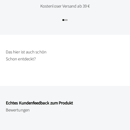
Kostenloser Versand ab 39 €
Gehe zu Element 1
Gehe zu Element 2
Gehe zu Element 3
Schon entdeckt?
Echtes Kundenfeedback zum Produkt
Bewertungen